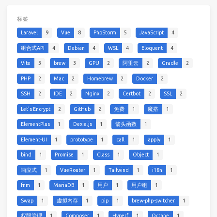
标签
Laravel
9
Vue
8
PhpStorm
5
JavaScript
4
组合式API
4
Debian
4
WSL
4
Eloquent
4
Vite
3
brew
3
GPU
2
阿里云
2
Gradle
2
PHP
2
Mac
2
Homebrew
2
Docker
2
SSH
2
IDE
2
Nginx
2
Certbot
2
SSL
2
Let's Encrypt
2
GitHub
2
免费
1
魔搭
1
ElementPlus
1
Dexie.js
1
箭头函数
1
Element-UI
1
prototype
1
call
1
apply
1
bind
1
Promise
1
Class
1
Object
1
响应式
1
VueRouter
1
Tailwind
1
i18n
1
fnm
1
MariaDB
1
用户
1
用户组
1
Swap
1
虚拟内存
1
pip
1
brew-php-switcher
1
权限管理
1
Composer
1
Hyperf
1
Octane
1