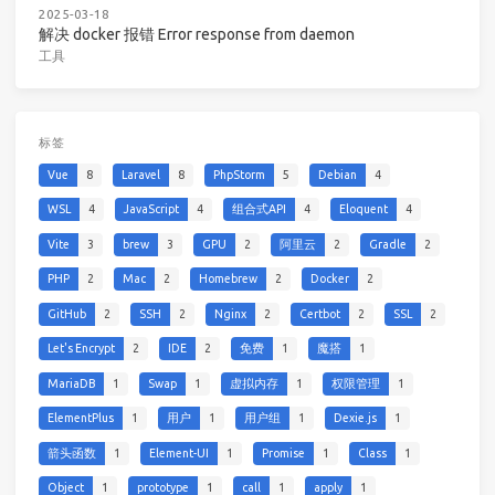
2025-03-18
解决 docker 报错 Error response from daemon
工具
标签
Vue
8
Laravel
8
PhpStorm
5
Debian
4
WSL
4
JavaScript
4
组合式API
4
Eloquent
4
Vite
3
brew
3
GPU
2
阿里云
2
Gradle
2
PHP
2
Mac
2
Homebrew
2
Docker
2
GitHub
2
SSH
2
Nginx
2
Certbot
2
SSL
2
Let's Encrypt
2
IDE
2
免费
1
魔搭
1
MariaDB
1
Swap
1
虚拟内存
1
权限管理
1
ElementPlus
1
用户
1
用户组
1
Dexie.js
1
箭头函数
1
Element-UI
1
Promise
1
Class
1
Object
1
prototype
1
call
1
apply
1