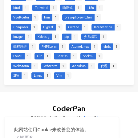
bind
1
Tailwind
1
响应式
1
i18n
1
VueRouter
1
fnm
1
brew-php-switcher
1
Composer
1
Hyperf
1
Octane
1
Intervention
1
Image
1
Xdebug
1
pip
1
少儿编程
1
编程思维
1
PHPStorm
1
AlpineLinux
1
vhdx
1
LNMP
1
Git
1
CentOS
1
Socks5
1
WebStorm
1
Wbstorm
1
AdonisJS
1
代理
1
2FA
1
Linux
1
Vim
1
© 2026 CoderPan
Powered by
Hexo
&
Icarus
此网站使用Cookie来改善您的体验。
了解更多