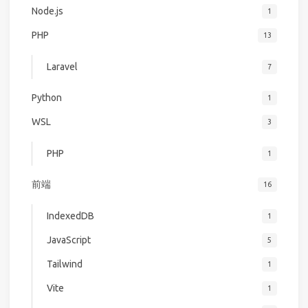
Node.js
1
PHP
13
Laravel
7
Python
1
WSL
3
PHP
1
前端
16
IndexedDB
1
JavaScript
5
Tailwind
1
Vite
1