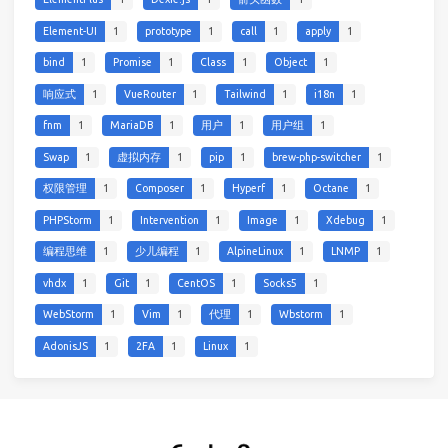
Element-UI
1
prototype
1
call
1
apply
1
bind
1
Promise
1
Class
1
Object
1
响应式
1
VueRouter
1
Tailwind
1
i18n
1
fnm
1
MariaDB
1
用户
1
用户组
1
Swap
1
虚拟内存
1
pip
1
brew-php-switcher
1
权限管理
1
Composer
1
Hyperf
1
Octane
1
PHPStorm
1
Intervention
1
Image
1
Xdebug
1
编程思维
1
少儿编程
1
AlpineLinux
1
LNMP
1
vhdx
1
Git
1
CentOS
1
Socks5
1
WebStorm
1
Vim
1
代理
1
Wbstorm
1
AdonisJS
1
2FA
1
Linux
1