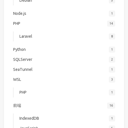
Debian
5
Node.js
1
PHP
14
Laravel
8
Python
1
SQLServer
2
SeaTunnel
1
WSL
3
PHP
1
前端
16
IndexedDB
1