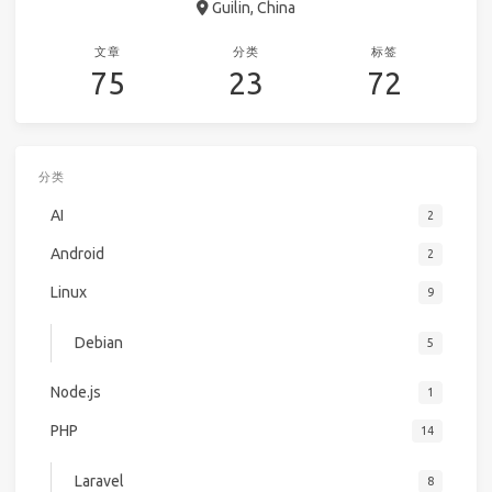
Guilin, China
文章
分类
标签
75
23
72
分类
AI
2
Android
2
Linux
9
Debian
5
Node.js
1
PHP
14
Laravel
8