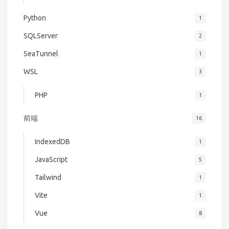
Python
1
SQLServer
2
SeaTunnel
1
WSL
3
PHP
1
前端
16
IndexedDB
1
JavaScript
5
Tailwind
1
Vite
1
Vue
8