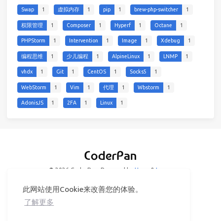
Swap
1
虚拟内存
1
pip
1
brew-php-switcher
1
权限管理
1
Composer
1
Hyperf
1
Octane
1
PHPStorm
1
Intervention
1
Image
1
Xdebug
1
编程思维
1
少儿编程
1
AlpineLinux
1
LNMP
1
vhdx
1
Git
1
CentOS
1
Socks5
1
WebStorm
1
Vim
1
代理
1
Wbstorm
1
AdonisJS
1
2FA
1
Linux
1
© 2026 CoderPan
Powered by
Hexo
&
Icarus
此网站使用Cookie来改善您的体验。
了解更多