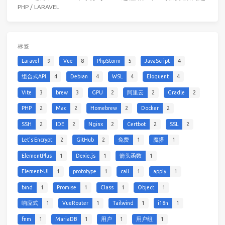
PHP
/
LARAVEL
标签
Laravel
9
Vue
8
PhpStorm
5
JavaScript
4
组合式API
4
Debian
4
WSL
4
Eloquent
4
Vite
3
brew
3
GPU
2
阿里云
2
Gradle
2
PHP
2
Mac
2
Homebrew
2
Docker
2
SSH
2
IDE
2
Nginx
2
Certbot
2
SSL
2
Let's Encrypt
2
GitHub
2
免费
1
魔搭
1
ElementPlus
1
Dexie.js
1
箭头函数
1
Element-UI
1
prototype
1
call
1
apply
1
bind
1
Promise
1
Class
1
Object
1
响应式
1
VueRouter
1
Tailwind
1
i18n
1
fnm
1
MariaDB
1
用户
1
用户组
1