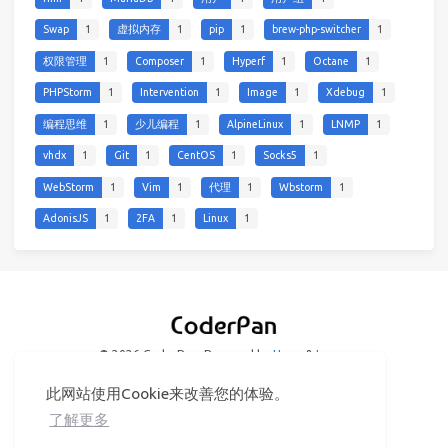
Swap
1
虚拟内存
1
pip
1
brew-php-switcher
1
权限管理
1
Composer
1
Hyperf
1
Octane
1
PHPStorm
1
Intervention
1
Image
1
Xdebug
1
编程思维
1
少儿编程
1
AlpineLinux
1
LNMP
1
vhdx
1
Git
1
CentOS
1
Socks5
1
WebStorm
1
Vim
1
代理
1
Wbstorm
1
AdonisJS
1
2FA
1
Linux
1
© 2026 CoderPan
Powered by
Hexo
&
Icarus
此网站使用Cookie来改善您的体验。
了解更多