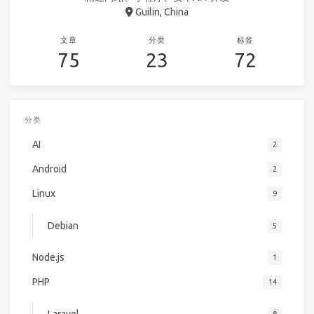
Guilin, China
文章
分类
标签
75
23
72
分类
AI
2
Android
2
Linux
9
Debian
5
Node.js
1
PHP
14
Laravel
8