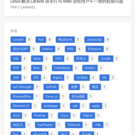
Linux 解决 Laravel 命令行与 Web 进程用户不一致的权限问题
PHP
/
LARAVEL
标签
Laravel
9
Vue
8
PhpStorm
5
JavaScript
4
组合式API
4
Debian
4
WSL
4
Eloquent
4
Vite
3
brew
3
GPU
2
阿里云
2
Gradle
2
PHP
2
Mac
2
Homebrew
2
Docker
2
SSH
2
IDE
2
Nginx
2
Certbot
2
SSL
2
Let's Encrypt
2
GitHub
2
免费
1
魔搭
1
ElementPlus
1
Dexie.js
1
箭头函数
1
Element-UI
1
prototype
1
call
1
apply
1
bind
1
Promise
1
Class
1
Object
1
响应式
1
VueRouter
1
Tailwind
1
i18n
1
fnm
1
MariaDB
1
用户
1
用户组
1