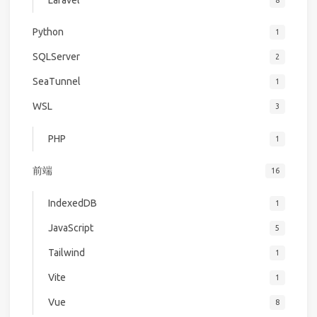
Python
1
SQLServer
2
SeaTunnel
1
WSL
3
PHP
1
前端
16
IndexedDB
1
JavaScript
5
Tailwind
1
Vite
1
Vue
8