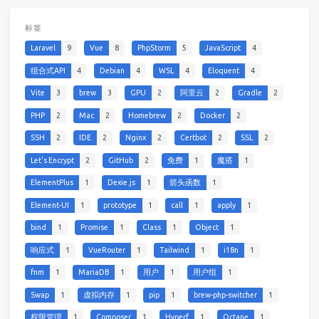
标签
Laravel
9
Vue
8
PhpStorm
5
JavaScript
4
组合式API
4
Debian
4
WSL
4
Eloquent
4
Vite
3
brew
3
GPU
2
阿里云
2
Gradle
2
PHP
2
Mac
2
Homebrew
2
Docker
2
SSH
2
IDE
2
Nginx
2
Certbot
2
SSL
2
Let's Encrypt
2
GitHub
2
免费
1
魔搭
1
ElementPlus
1
Dexie.js
1
箭头函数
1
Element-UI
1
prototype
1
call
1
apply
1
bind
1
Promise
1
Class
1
Object
1
响应式
1
VueRouter
1
Tailwind
1
i18n
1
fnm
1
MariaDB
1
用户
1
用户组
1
Swap
1
虚拟内存
1
pip
1
brew-php-switcher
1
权限管理
1
Composer
1
Hyperf
1
Octane
1