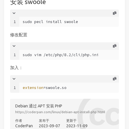
安装 swoole
1
sudo pecl install swoole
修改配置
1
sudo vim /etc/php/8.2/cli/php.ini
加入：
1
extension
=swoole.so
Debian 通过 APT 安装 PHP
https://coderpan.com/linux/debian-apt-install-php.html
作者
发布于
更新于
CoderPan
2023-09-07
2023-11-09