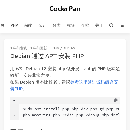
首页
PHP
前端
杂记
分类
标签
存档
关于
3 年前
发表
3 年前
更新
LINUX
/
DEBIAN
Debian 通过 APT 安装 PHP
用 WSL Debian 12 安装 php 做开发，apt 的 PHP 版本足
够新，安装非常方便。
如果 Debian 版本比较老，建议
参考这里通过源码编译安
装PHP
。
1
sudo apt install php php-dev php-gd php-curl p
2
php-mbstring php-redis php-xdebug php-intl php